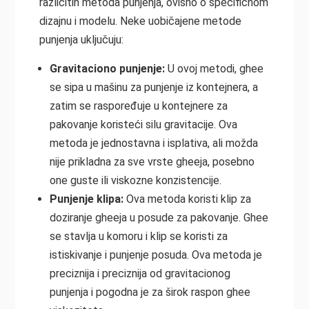
različitih metoda punjenja, ovisno o specifičnom
dizajnu i modelu. Neke uobičajene metode
punjenja uključuju:
Gravitaciono punjenje:
U ovoj metodi, ghee
se sipa u mašinu za punjenje iz kontejnera, a
zatim se raspoređuje u kontejnere za
pakovanje koristeći silu gravitacije. Ova
metoda je jednostavna i isplativa, ali možda
nije prikladna za sve vrste gheeja, posebno
one guste ili viskozne konzistencije.
Punjenje klipa:
Ova metoda koristi klip za
doziranje gheeja u posude za pakovanje. Ghee
se stavlja u komoru i klip se koristi za
istiskivanje i punjenje posuda. Ova metoda je
preciznija i preciznija od gravitacionog
punjenja i pogodna je za širok raspon ghee