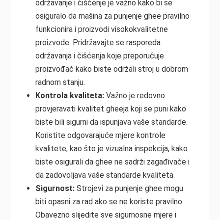
održavanje i čišćenje je važno kako bi se
osiguralo da mašina za punjenje ghee pravilno
funkcionira i proizvodi visokokvalitetne
proizvode. Pridržavajte se rasporeda
održavanja i čišćenja koje preporučuje
proizvođač kako biste održali stroj u dobrom
radnom stanju.
Kontrola kvaliteta:
Važno je redovno
provjeravati kvalitet gheeja koji se puni kako
biste bili sigurni da ispunjava vaše standarde.
Koristite odgovarajuće mjere kontrole
kvalitete, kao što je vizualna inspekcija, kako
biste osigurali da ghee ne sadrži zagađivače i
da zadovoljava vaše standarde kvaliteta.
Sigurnost:
Strojevi za punjenje ghee mogu
biti opasni za rad ako se ne koriste pravilno.
Obavezno slijedite sve sigurnosne mjere i