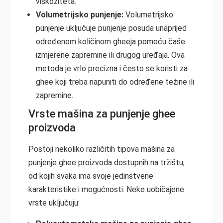
viskoziteta.
Volumetrijsko punjenje:
Volumetrijsko
punjenje uključuje punjenje posuda unaprijed
određenom količinom gheeja pomoću čaše
izmjerene zapremine ili drugog uređaja. Ova
metoda je vrlo precizna i često se koristi za
ghee koji treba napuniti do određene težine ili
zapremine.
Vrste mašina za punjenje ghee
proizvoda
Postoji nekoliko različitih tipova mašina za
punjenje ghee proizvoda dostupnih na tržištu,
od kojih svaka ima svoje jedinstvene
karakteristike i mogućnosti. Neke uobičajene
vrste uključuju: