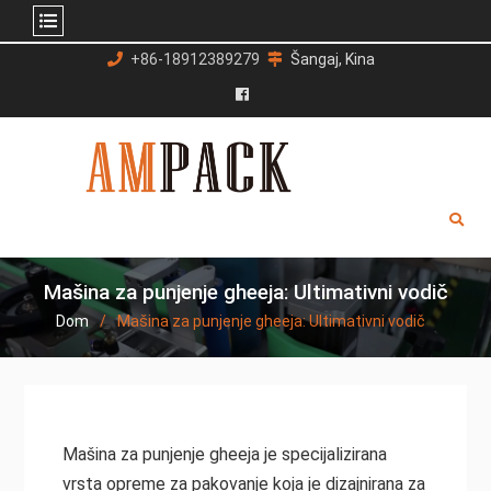
Preskoči
+86-18912389279
Šangaj, Kina
na
sadržaj
Facebook
Mašina za punjenje gheeja: Ultimativni vodič
Dom
Mašina za punjenje gheeja: Ultimativni vodič
Mašina za punjenje gheeja je specijalizirana
vrsta opreme za pakovanje koja je dizajnirana za