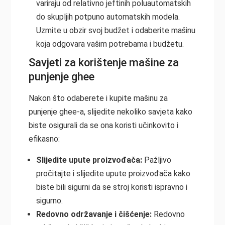
variraju od relativno jeftinih poluautomatskih
do skupljih potpuno automatskih modela.
Uzmite u obzir svoj budžet i odaberite mašinu
koja odgovara vašim potrebama i budžetu.
Savjeti za korištenje mašine za
punjenje ghee
Nakon što odaberete i kupite mašinu za
punjenje ghee-a, slijedite nekoliko savjeta kako
biste osigurali da se ona koristi učinkovito i
efikasno:
Slijedite upute proizvođača:
Pažljivo
pročitajte i slijedite upute proizvođača kako
biste bili sigurni da se stroj koristi ispravno i
sigurno.
Redovno održavanje i čišćenje:
Redovno