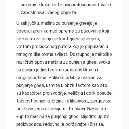
smjernice kako biste osigurali sigurnost vaših
zaposlenika i vašeg objekta.
U zaključku, mašina za punjenje gheeja je
specijalizirani komad opreme za pakovanje koji
se koristi za punjenje kontejnera gheejem,
vrstom pročišćenog putera koji je popularan u
mnogim dijelovima svijeta. Dostupno je nekoliko
različitih tipova mašina za punjenje ghee, svaka
sa svojim jedinstvenim karakteristikama i
mogućnostima. Prilikom odabira mašine za
punjenje ghee, uzmite u obzir faktore kao što
su kapacitet proizvodnje, veličina i oblik posude,
tačnost punjenja, brzina i efikasnost, zahtjevi za
održavanjem i čišćenjem i troškovi. Nakon što
kupite mašinu za punjenje ghee, slijedite upute
proizvođača, redovno je održavajte i čistite,