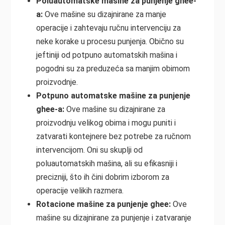
Poluautomatske mašine za punjenje ghee-
a:
Ove mašine su dizajnirane za manje
operacije i zahtevaju ručnu intervenciju za
neke korake u procesu punjenja. Obično su
jeftiniji od potpuno automatskih mašina i
pogodni su za preduzeća sa manjim obimom
proizvodnje.
Potpuno automatske mašine za punjenje
ghee-a:
Ove mašine su dizajnirane za
proizvodnju velikog obima i mogu puniti i
zatvarati kontejnere bez potrebe za ručnom
intervencijom. Oni su skuplji od
poluautomatskih mašina, ali su efikasniji i
precizniji, što ih čini dobrim izborom za
operacije velikih razmera.
Rotacione mašine za punjenje ghee:
Ove
mašine su dizajnirane za punjenje i zatvaranje