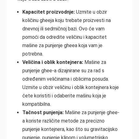
Kapacitet proizvodnje:
Uzmite u obzir
količinu gheeja koju trebate proizvesti na
dnevnoj ili sedmičnoj bazi. Ovo će vam
pomoći da odredite veličinu i kapacitet
mašine za punjenje gheea koja vam je
potrebna.
Veličina i oblik kontejnera:
Mašine za
punjenje ghee-a dizajnirane su za rad s
određenim veličinama i oblicima posuda.
Uzmite u obzir veličinu i oblik kontejnera koje
ćete koristiti i odaberite mašinu koja je
kompatibilna.
Tačnost punjenja:
Mašine za punjenje ghee-
a koriste različite metode za precizno
punjenje kontejnera, kao što su gravitacijsko
punjenje, punjenje klipom i volumetrijsko