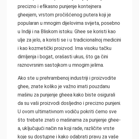
precizno i efikasno punjenje kontejnera
gheejem, vrstom pročišćenog putera koji je
popularan u mnogim dijelovima svijeta, posebno
u Indiji i na Bliskom istoku. Ghee se koristi kao
ulje za jelo, a koristi se i u tradicionalnoj medicini
i kao kozmetički proizvod. Ima visoku tačku
dimljenja i bogat, orašasti ukus, što ga čini
raznovrsnim sastojkom u mnogim jelima.
Ako ste u prehrambenoj industriji i proizvodite
ghee, znate koliko je važno imati pouzdanu
mašinu za punjenje gheea kako biste osigurali
da su vaši proizvodi dosljedno i precizno punjeni.
U ovom ultimativnom vodiču pokriti ćemo sve
što trebate znati o mašinama za punjenje ghee-
a, uključujući način na koji rade, različite vrste
koje su dostupne i kako odabrati pravu za vaše