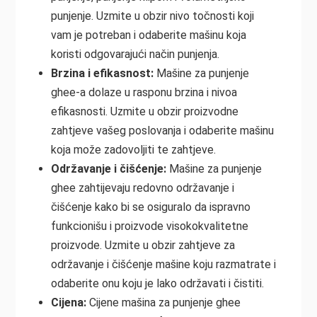
punjenje. Uzmite u obzir nivo točnosti koji
vam je potreban i odaberite mašinu koja
koristi odgovarajući način punjenja.
Brzina i efikasnost:
Mašine za punjenje
ghee-a dolaze u rasponu brzina i nivoa
efikasnosti. Uzmite u obzir proizvodne
zahtjeve vašeg poslovanja i odaberite mašinu
koja može zadovoljiti te zahtjeve.
Održavanje i čišćenje:
Mašine za punjenje
ghee zahtijevaju redovno održavanje i
čišćenje kako bi se osiguralo da ispravno
funkcionišu i proizvode visokokvalitetne
proizvode. Uzmite u obzir zahtjeve za
održavanje i čišćenje mašine koju razmatrate i
odaberite onu koju je lako održavati i čistiti.
Cijena:
Cijene mašina za punjenje ghee