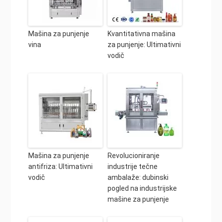
Mašina za punjenje
Kvantitativna mašina
vina
za punjenje: Ultimativni
vodič
Mašina za punjenje
Revolucioniranje
antifriza: Ultimativni
industrije tečne
vodič
ambalaže: dubinski
pogled na industrijske
mašine za punjenje