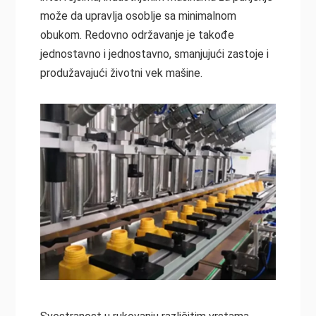
može da upravlja osoblje sa minimalnom
obukom. Redovno održavanje je takođe
jednostavno i jednostavno, smanjujući zastoje i
produžavajući životni vek mašine.