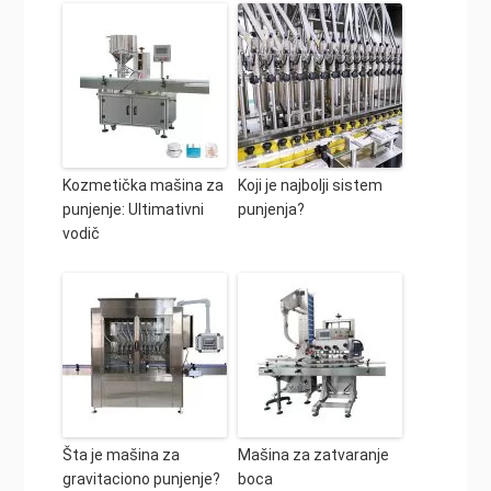
Kozmetička mašina za
Koji je najbolji sistem
punjenje: Ultimativni
punjenja?
vodič
Šta je mašina za
Mašina za zatvaranje
gravitaciono punjenje?
boca