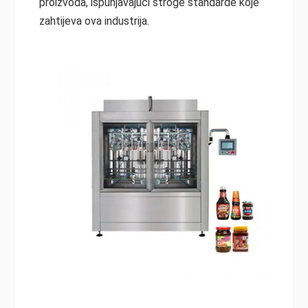
proizvoda, ispunjavajući stroge standarde koje
zahtijeva ova industrija.