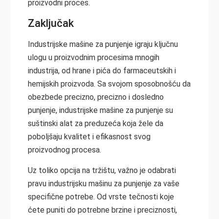
proizvodni proces.
Zaključak
Industrijske mašine za punjenje igraju ključnu
ulogu u proizvodnim procesima mnogih
industrija, od hrane i pića do farmaceutskih i
hemijskih proizvoda. Sa svojom sposobnošću da
obezbede precizno, precizno i dosledno
punjenje, industrijske mašine za punjenje su
suštinski alat za preduzeća koja žele da
poboljšaju kvalitet i efikasnost svog
proizvodnog procesa.
Uz toliko opcija na tržištu, važno je odabrati
pravu industrijsku mašinu za punjenje za vaše
specifične potrebe. Od vrste tečnosti koje
ćete puniti do potrebne brzine i preciznosti,