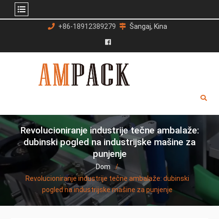
Preskoči
+86-18912389279
Šangaj, Kina
na
sadržaj
Facebook
Revolucioniranje industrije tečne ambalaže:
dubinski pogled na industrijske mašine za
punjenje
Dom
Revolucioniranje industrije tečne ambalaže: dubinski
pogled na industrijske mašine za punjenje