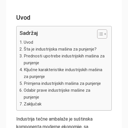
Uvod
Sadržaj
Uvod
Šta je industrijska mašina za punjenje?
Prednosti upotrebe industrijskih mašina za
punjenje
Ključne karakteristike industrijskih mašina
za punjenje
Primjena industrijskih mašina za punjenje
Odabir prave industrijske mašine za
punjenje
Zaključak
Industrija tečne ambalaže je suštinska
komponenta moderne ekonomije, sa