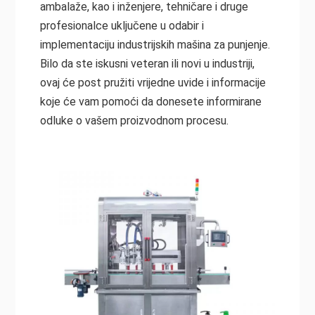
ambalaže, kao i inženjere, tehničare i druge
profesionalce uključene u odabir i
implementaciju industrijskih mašina za punjenje.
Bilo da ste iskusni veteran ili novi u industriji,
ovaj će post pružiti vrijedne uvide i informacije
koje će vam pomoći da donesete informirane
odluke o vašem proizvodnom procesu.