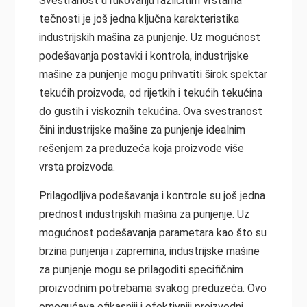
Svestranost u rukovanju različitim vrstama
tečnosti je još jedna ključna karakteristika
industrijskih mašina za punjenje. Uz mogućnost
podešavanja postavki i kontrola, industrijske
mašine za punjenje mogu prihvatiti širok spektar
tekućih proizvoda, od rijetkih i tekućih tekućina
do gustih i viskoznih tekućina. Ova svestranost
čini industrijske mašine za punjenje idealnim
rešenjem za preduzeća koja proizvode više
vrsta proizvoda.
Prilagodljiva podešavanja i kontrole su još jedna
prednost industrijskih mašina za punjenje. Uz
mogućnost podešavanja parametara kao što su
brzina punjenja i zapremina, industrijske mašine
za punjenje mogu se prilagoditi specifičnim
proizvodnim potrebama svakog preduzeća. Ovo
omogućava efikasniji i efektivniji proizvodni