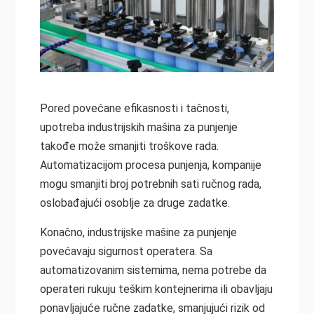
Pored povećane efikasnosti i tačnosti,
upotreba industrijskih mašina za punjenje
takođe može smanjiti troškove rada.
Automatizacijom procesa punjenja, kompanije
mogu smanjiti broj potrebnih sati ručnog rada,
oslobađajući osoblje za druge zadatke.
Konačno, industrijske mašine za punjenje
povećavaju sigurnost operatera. Sa
automatizovanim sistemima, nema potrebe da
operateri rukuju teškim kontejnerima ili obavljaju
ponavljajuće ručne zadatke, smanjujući rizik od