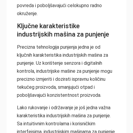
povreda i poboljšavajući celokupno radno
okruženje.
Ključne karakteristike
industrijskih mašina za punjenje
Precizna tehnologija punjenja jedna je od
ključnih karakteristika industrijskih mašina za
punjenje. Uz korištenje senzora i digitalnih
kontrola, industrijske mašine za punjenje mogu
precizno izmjeriti i dozirati ispravnu količinu
tekućeg proizvoda, smanjujući otpad i
poboljšavajući konzistentnost proizvoda.
Lako rukovanje i održavanje je još jedna važna
karakteristika industrijskih mašina za punjenje.
Sa intuitivnim kontrolama i korisničkim
interfejsima, industrijskim mašinama za punjenje