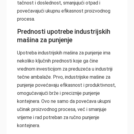
tačnost i doslednost, smanjujući otpad i
povećavajući ukupnu efikasnost proizvodnog
procesa.
Prednosti upotrebe industrijskih
mašina za punjenje
Upotreba industrijskih mašina za punjenje ima
nekoliko ključnih prednosti koje ga čine
vrednom investicijom za preduzeća u industriji
tečne ambalaže. Prvo, industrijske mašine za
punjenje povećavaju efikasnost i produktivnost,
omogućavajući brže i preciznije punjenje
kontejnera. Ovo ne samo da povećava ukupni
učinak proizvodnog procesa, već i smanjuje
vrijeme i rad potreban za ručno punjenje
kontejnera.