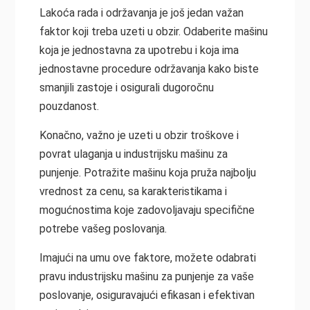
Lakoća rada i održavanja je još jedan važan
faktor koji treba uzeti u obzir. Odaberite mašinu
koja je jednostavna za upotrebu i koja ima
jednostavne procedure održavanja kako biste
smanjili zastoje i osigurali dugoročnu
pouzdanost.
Konačno, važno je uzeti u obzir troškove i
povrat ulaganja u industrijsku mašinu za
punjenje. Potražite mašinu koja pruža najbolju
vrednost za cenu, sa karakteristikama i
mogućnostima koje zadovoljavaju specifične
potrebe vašeg poslovanja.
Imajući na umu ove faktore, možete odabrati
pravu industrijsku mašinu za punjenje za vaše
poslovanje, osiguravajući efikasan i efektivan