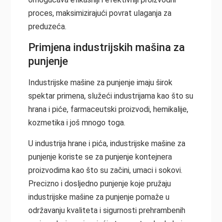
proces, maksimizirajući povrat ulaganja za
preduzeća.
Primjena industrijskih mašina za
punjenje
Industrijske mašine za punjenje imaju širok
spektar primena, služeći industrijama kao što su
hrana i piće, farmaceutski proizvodi, hemikalije,
kozmetika i još mnogo toga.
U
industrija hrane i pića
, industrijske mašine za
punjenje koriste se za punjenje kontejnera
proizvodima kao što su začini, umaci i sokovi.
Precizno i dosljedno punjenje koje pružaju
industrijske mašine za punjenje pomaže u
održavanju kvaliteta i sigurnosti prehrambenih