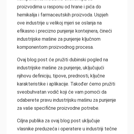
proizvodima u rasponu od hrane i pića do
hemikalija i farmaceutskih proizvoda. Uspjeh
ove industrije u velikoj mjeri se oslanja na
efikasno i precizno punjenje kontejnera, čineći
industrijske mašine za punjenje ključnom
komponentom proizvodnog procesa.
Ovaj blog post će pružiti dubinski pogled na
industrijske mašine za punjenje, uključujući
njihovu definiciju, tipove, prednosti, ključne
karakteristike i aplikacije. Također ćemo pružiti
sveobuhvatan vodič koji će vam pomoći da
odaberete pravu industrijsku mašinu za punjenje
za vaše specifične proizvodne potrebe.
Ciljna publika za ovaj blog post uključuje
vlasnike preduzeća i operatere u industriji tečne