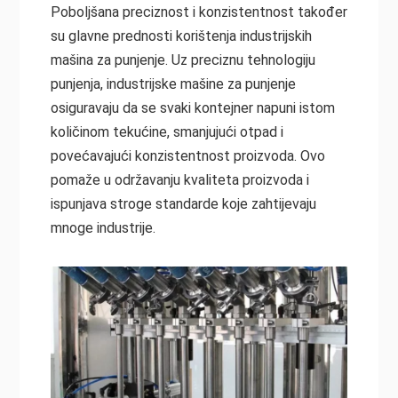
Poboljšana preciznost i konzistentnost također
su glavne prednosti korištenja industrijskih
mašina za punjenje. Uz preciznu tehnologiju
punjenja, industrijske mašine za punjenje
osiguravaju da se svaki kontejner napuni istom
količinom tekućine, smanjujući otpad i
povećavajući konzistentnost proizvoda. Ovo
pomaže u održavanju kvaliteta proizvoda i
ispunjava stroge standarde koje zahtijevaju
mnoge industrije.