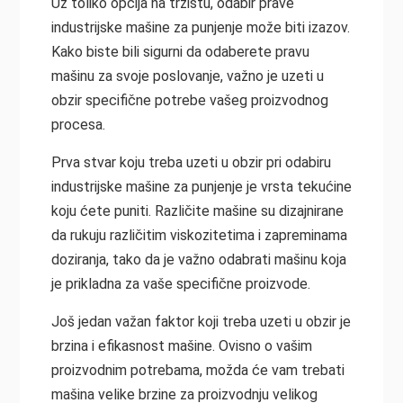
Uz toliko opcija na tržištu, odabir prave
industrijske mašine za punjenje može biti izazov.
Kako biste bili sigurni da odaberete pravu
mašinu za svoje poslovanje, važno je uzeti u
obzir specifične potrebe vašeg proizvodnog
procesa.
Prva stvar koju treba uzeti u obzir pri odabiru
industrijske mašine za punjenje je vrsta tekućine
koju ćete puniti. Različite mašine su dizajnirane
da rukuju različitim viskozitetima i zapreminama
doziranja, tako da je važno odabrati mašinu koja
je prikladna za vaše specifične proizvode.
Još jedan važan faktor koji treba uzeti u obzir je
brzina i efikasnost mašine. Ovisno o vašim
proizvodnim potrebama, možda će vam trebati
mašina velike brzine za proizvodnju velikog