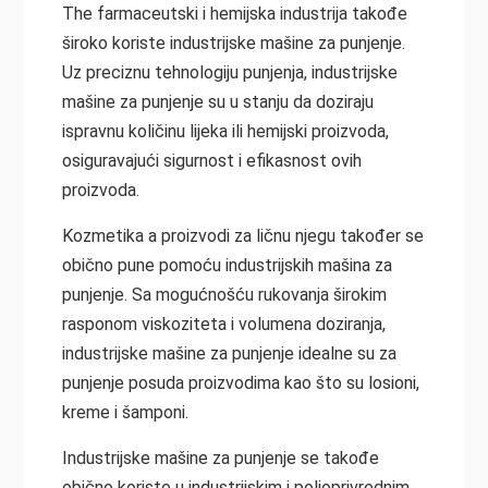
The
farmaceutski
i hemijska industrija takođe
široko koriste industrijske mašine za punjenje.
Uz preciznu tehnologiju punjenja, industrijske
mašine za punjenje su u stanju da doziraju
ispravnu količinu lijeka ili
hemijski
proizvoda,
osiguravajući sigurnost i efikasnost ovih
proizvoda.
Kozmetika
a proizvodi za ličnu njegu također se
obično pune pomoću industrijskih mašina za
punjenje. Sa mogućnošću rukovanja širokim
rasponom viskoziteta i volumena doziranja,
industrijske mašine za punjenje idealne su za
punjenje posuda proizvodima kao što su losioni,
kreme i šamponi.
Industrijske mašine za punjenje se takođe
obično koriste u industrijskim i poljoprivrednim