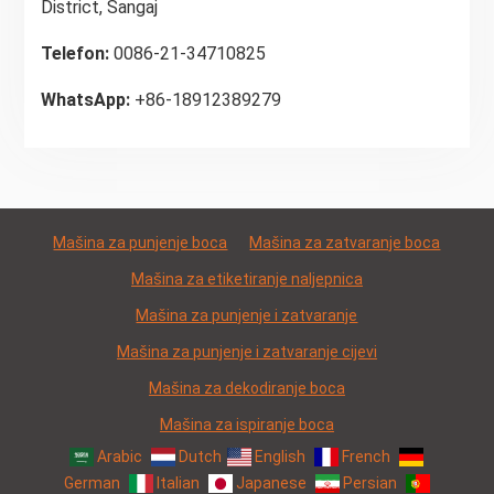
District, Šangaj
Telefon:
0086-21-34710825
WhatsApp:
+86-18912389279
Mašina za punjenje boca
Mašina za zatvaranje boca
Mašina za etiketiranje naljepnica
Mašina za punjenje i zatvaranje
Mašina za punjenje i zatvaranje cijevi
Mašina za dekodiranje boca
Mašina za ispiranje boca
Arabic
Dutch
English
French
German
Italian
Japanese
Persian