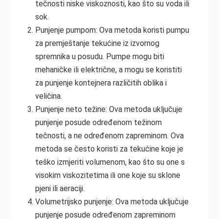
tečnosti niske viskoznosti, kao što su voda ili
sok.
Punjenje pumpom: Ova metoda koristi pumpu
za premještanje tekućine iz izvornog
spremnika u posudu. Pumpe mogu biti
mehaničke ili električne, a mogu se koristiti
za punjenje kontejnera različitih oblika i
veličina.
Punjenje neto težine: Ova metoda uključuje
punjenje posude određenom težinom
tečnosti, a ne određenom zapreminom. Ova
metoda se često koristi za tekućine koje je
teško izmjeriti volumenom, kao što su one s
visokim viskozitetima ili one koje su sklone
pjeni ili aeraciji.
Volumetrijsko punjenje: Ova metoda uključuje
punjenje posude određenom zapreminom