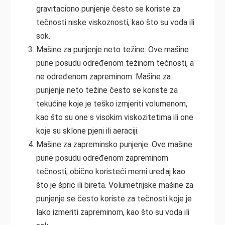
gravitaciono punjenje često se koriste za
tečnosti niske viskoznosti, kao što su voda ili
sok.
Mašine za punjenje neto težine: Ove mašine
pune posudu određenom težinom tečnosti, a
ne određenom zapreminom. Mašine za
punjenje neto težine često se koriste za
tekućine koje je teško izmjeriti volumenom,
kao što su one s visokim viskozitetima ili one
koje su sklone pjeni ili aeraciji.
Mašine za zapreminsko punjenje: Ove mašine
pune posudu određenom zapreminom
tečnosti, obično koristeći merni uređaj kao
što je špric ili bireta. Volumetrijske mašine za
punjenje se često koriste za tečnosti koje je
lako izmeriti zapreminom, kao što su voda ili