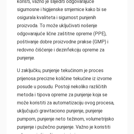
koristi, važno je slijediti odgovarajuće
sigurnosne i higijenske smjernice kako bi se
osigurala kvaliteta i sigurnost punjenih
proizvoda. To može uključivati nošenje
odgovarajuće lične zaštitne opreme (PPE),
poštivanje dobre proizvodne prakse (GMP) i
redovno čišćenje i dezinfekciju opreme za
punjenje.
U zaključku, punjenje tekućinom je proces
prijenosa precizne količine tekućine iz izvorne
posude u posudu. Postoji nekoliko različitih
metoda i tipova opreme za punjenje koja se
može koristiti za automatizaciju ovog procesa,
uključujući gravitaciono punjenje, punjenje
pumpom, punjenje neto težinom, volumetrijsko
punjenje i pužečno punjenje. Važno je koristiti