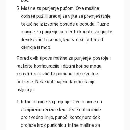
sok.
Mašine za punjenje pužom: Ove mašine
koriste puž ili uređaj za vijke za premještanje
tekućine iz izvorne posude u posudu. Pužne
mašine za punjenje se često koriste za guste
ili viskozne tečnosti, kao što su puter od
kikirikija ili med.
Pored ovih tipova mašina za punjenje, postoje i
različite konfiguracije i dizajni koji se mogu
koristiti za različite primene i proizvodne
potrebe. Neke uobičajene konfiguracije
uključuju:
Inline mašine za punjenje: Ove mašine su
dizajnirane da rade kao deo kontinuirane
proizvodne linije, puneći kontejnere dok
prolaze kroz punionicu. Inline mašine za