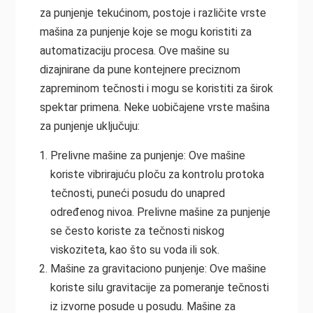
za punjenje tekućinom, postoje i različite vrste
mašina za punjenje koje se mogu koristiti za
automatizaciju procesa. Ove mašine su
dizajnirane da pune kontejnere preciznom
zapreminom tečnosti i mogu se koristiti za širok
spektar primena. Neke uobičajene vrste mašina
za punjenje uključuju:
Prelivne mašine za punjenje: Ove mašine
koriste vibrirajuću ploču za kontrolu protoka
tečnosti, puneći posudu do unapred
određenog nivoa. Prelivne mašine za punjenje
se često koriste za tečnosti niskog
viskoziteta, kao što su voda ili sok.
Mašine za gravitaciono punjenje: Ove mašine
koriste silu gravitacije za pomeranje tečnosti
iz izvorne posude u posudu. Mašine za