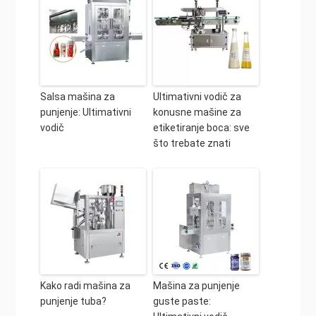
Salsa mašina za
Ultimativni vodič za
punjenje: Ultimativni
konusne mašine za
vodič
etiketiranje boca: sve
što trebate znati
Kako radi mašina za
Mašina za punjenje
punjenje tuba?
guste paste: