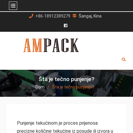
Preskoči
+86-18912389279
Šangaj, Kina
na
sadržaj
Facebook
Šta je tečno punjenje?
Dom
Šta je tečno punjenje?
Punjenje tekućinom je proces prijenosa
precizne količine tekućine iz posude ili izvora u