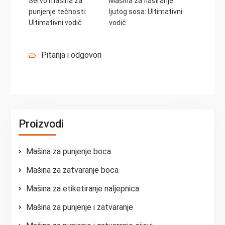
Servo mašina za
Mašina za flaširanje
punjenje tečnosti:
ljutog sosa: Ultimativni
Ultimativni vodič
vodič
Pitanja i odgovori
Proizvodi
Mašina za punjenje boca
Mašina za zatvaranje boca
Mašina za etiketiranje naljepnica
Mašina za punjenje i zatvaranje