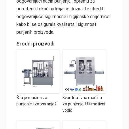
odgovarajući način punjenja i opremu za
određenu tekućinu koja se dozira, te slijediti
odgovarajuće sigurnosne i higijenske smjernice
kako bi se osigurala kvaliteta i sigurnost
punjenih proizvoda.
Srodni proizvodi
Šta je mašina za
Kvantitativna mašina
punjenje i zatvaranje?
za punjenje: Ultimativni
vodič