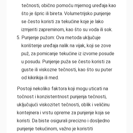
tečnosti, obično pomoću mjernog uređaja kao
što je špric ili bireta. Volumetrijsko punjenje
se često koristi za tekućine koje je lako
izmjeriti zapreminom, kao što su voda ili sok.
Punjenje pužom: Ova metoda uključuje
korištenje uređaja nalik na vijak, koji se zove
puž, za pomicanje tekućine iz izvorne posude
u posudu. Punjenje puža se često koristi za
guste ili viskozne tečnosti, kao što su puter
od kikirikija ili med.
Postoji nekoliko faktora koji mogu uticati na
točnost i konzistentnost punjenja tečnosti,
uključujući viskozitet tečnosti, oblik i veličinu
kontejnera i vrstu opreme za punjenje koja se
koristi. Da biste osigurali precizno i dosljedno
punjenje tekućinom, važno je koristiti