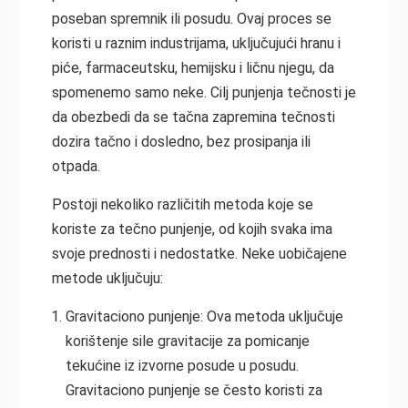
poseban spremnik ili posudu. Ovaj proces se
koristi u raznim industrijama, uključujući hranu i
piće, farmaceutsku, hemijsku i ličnu njegu, da
spomenemo samo neke. Cilj punjenja tečnosti je
da obezbedi da se tačna zapremina tečnosti
dozira tačno i dosledno, bez prosipanja ili
otpada.
Postoji nekoliko različitih metoda koje se
koriste za tečno punjenje, od kojih svaka ima
svoje prednosti i nedostatke. Neke uobičajene
metode uključuju:
Gravitaciono punjenje: Ova metoda uključuje
korištenje sile gravitacije za pomicanje
tekućine iz izvorne posude u posudu.
Gravitaciono punjenje se često koristi za