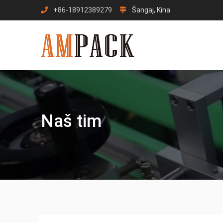
Preskoči
+86-18912389279
Šangaj, Kina
na
sadržaj
Naš tim