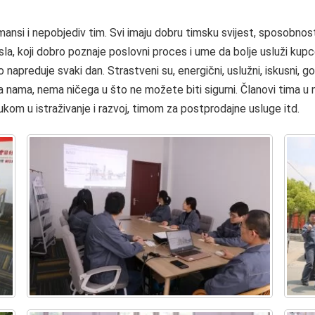
mansi i nepobjediv tim. Svi imaju dobru timsku svijest, sposobnos
posla, koji dobro poznaje poslovni proces i ume da bolje usluži ku
o napreduje svaki dan. Strastveni su, energični, uslužni, iskusni, go
 nama, nema ničega u što ne možete biti sigurni. Članovi tima u 
ukom u istraživanje i razvoj, timom za postprodajne usluge itd.