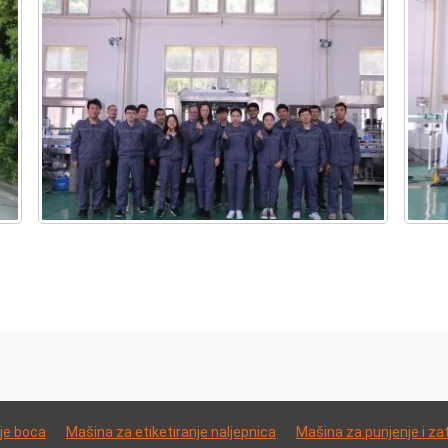
je boca
Mašina za etiketiranje naljepnica
Mašina za punjenje i za