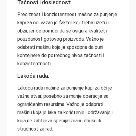
Tačnost i doslednost:
Preciznost i konzistentnost mašine za punjenje
kapi za oči važan je faktor koji treba uzeti u
obzir, jer će pomoći da se osigura kvalitet i
pouzdanost gotovog proizvoda. Važno je
odabrati mašinu koja je sposobna da puni
kontejnere do potrebnog nivoa tačnosti i
konzistentnosti.
Lakoća rada:
Lakoća rada mašine za punjenje kapi za oči je
važna stvar, posebno za manje operacije sa
ograničenim resursima. Važno je odabrati
mašinu koja je laka za korištenje i održavanje i
koja ne zahtijeva specijaliziranu obuku ili
stručnost za rad.