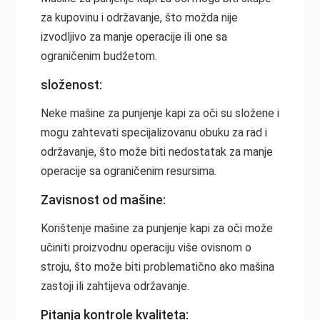
za kupovinu i održavanje, što možda nije
izvodljivo za manje operacije ili one sa
ograničenim budžetom.
složenost:
Neke mašine za punjenje kapi za oči su složene i
mogu zahtevati specijalizovanu obuku za rad i
održavanje, što može biti nedostatak za manje
operacije sa ograničenim resursima.
Zavisnost od mašine:
Korištenje mašine za punjenje kapi za oči može
učiniti proizvodnu operaciju više ovisnom o
stroju, što može biti problematično ako mašina
zastoji ili zahtijeva održavanje.
Pitanja kontrole kvaliteta: