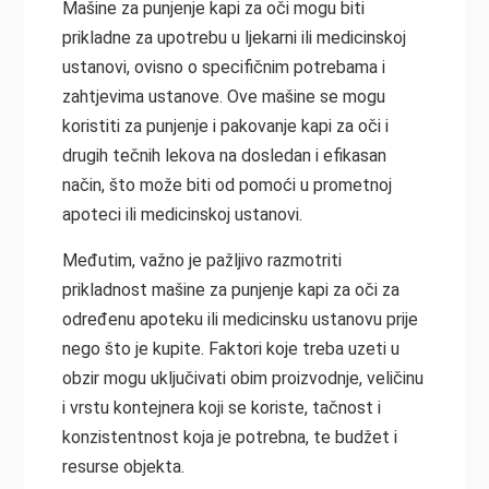
Mašine za punjenje kapi za oči mogu biti
prikladne za upotrebu u ljekarni ili medicinskoj
ustanovi, ovisno o specifičnim potrebama i
zahtjevima ustanove. Ove mašine se mogu
koristiti za punjenje i pakovanje kapi za oči i
drugih tečnih lekova na dosledan i efikasan
način, što može biti od pomoći u prometnoj
apoteci ili medicinskoj ustanovi.
Međutim, važno je pažljivo razmotriti
prikladnost mašine za punjenje kapi za oči za
određenu apoteku ili medicinsku ustanovu prije
nego što je kupite. Faktori koje treba uzeti u
obzir mogu uključivati obim proizvodnje, veličinu
i vrstu kontejnera koji se koriste, tačnost i
konzistentnost koja je potrebna, te budžet i
resurse objekta.