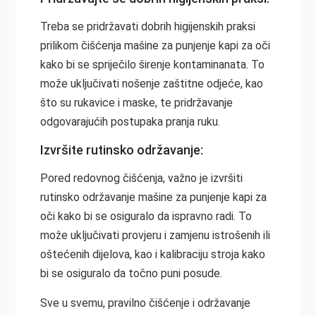
Treba se pridržavati dobrih higijenskih praksi
prilikom čišćenja mašine za punjenje kapi za oči
kako bi se spriječilo širenje kontaminanata. To
može uključivati nošenje zaštitne odjeće, kao
što su rukavice i maske, te pridržavanje
odgovarajućih postupaka pranja ruku.
Izvršite rutinsko održavanje:
Pored redovnog čišćenja, važno je izvršiti
rutinsko održavanje mašine za punjenje kapi za
oči kako bi se osiguralo da ispravno radi. To
može uključivati provjeru i zamjenu istrošenih ili
oštećenih dijelova, kao i kalibraciju stroja kako
bi se osiguralo da točno puni posude.
Sve u svemu, pravilno čišćenje i održavanje