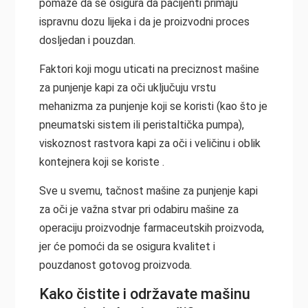
pomaže da se osigura da pacijenti primaju
ispravnu dozu lijeka i da je proizvodni proces
dosljedan i pouzdan.
Faktori koji mogu uticati na preciznost mašine
za punjenje kapi za oči uključuju vrstu
mehanizma za punjenje koji se koristi (kao što je
pneumatski sistem ili peristaltička pumpa),
viskoznost rastvora kapi za oči i veličinu i oblik
kontejnera koji se koriste .
Sve u svemu, tačnost mašine za punjenje kapi
za oči je važna stvar pri odabiru mašine za
operaciju proizvodnje farmaceutskih proizvoda,
jer će pomoći da se osigura kvalitet i
pouzdanost gotovog proizvoda.
Kako čistite i održavate mašinu