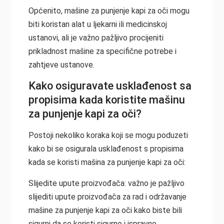
Općenito, mašine za punjenje kapi za oči mogu
biti koristan alat u ljekarni ili medicinskoj
ustanovi, ali je važno pažljivo procijeniti
prikladnost mašine za specifične potrebe i
zahtjeve ustanove.
Kako osiguravate usklađenost sa
propisima kada koristite mašinu
za punjenje kapi za oči?
Postoji nekoliko koraka koji se mogu poduzeti
kako bi se osigurala usklađenost s propisima
kada se koristi mašina za punjenje kapi za oči:
Slijedite upute proizvođača: važno je pažljivo
slijediti upute proizvođača za rad i održavanje
mašine za punjenje kapi za oči kako biste bili
sigurni da se koristi sigurno i ispravno.