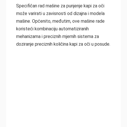
Specifičan rad mašine za punjenje kapi za oči
može varirati u zavisnosti od dizajna i modela
mašine. Općenito, međutim, ove mašine rade
koristeći kombinaciju automatiziranih
mehanizama i preciznih mjernih sistema za
doziranje preciznih količina kapi za oči u posude.