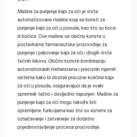
Mašina za punjenje kapi za oči je vrsta
automatizovane mašine koja se koristi za
punjenje kapi za oči u posude, kao što su boce
ili bočice. Ove mašine se obično koriste u
postavkama farmaceutske proizvodnje za
punjenje i pakovanje kapi za oči i drugih vrsta
tečnih lekova. Obično koriste kombinaciju
automatiziranih mehanizama i preciznih mjernih
sistema kako bi dozirali precizne količine kapi
za oči u posude, osiguravajući da je svaki
spremnik tačno i dosljedno napunjen. Mašine za
punjenje kapi za oči mogu takođe biti
opremljene funkcijama kao što su sistemi za
označavanje i zatvaranje za dodatno
pojednostavljenje procesa proizvodnje.