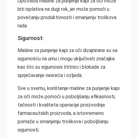
Upotreba mašine za punjenje kapi za oči može
biti isplativa na dugi rok, jer može pomoći u
povećanju produktivnosti i smanjenju troškova
rada.
Sigurnost:
Mašine za punjenje kapi za oči dizajnirane su sa
sigurnošću na umu i mogu uključivati značajke
kao što su sigurnosni štitnici i blokade za
sprječavanje nesreća i ozljeda.
Sve u svemu, korištenje mašine za punjenje kapi
za oči može pomoći u poboljšanju efikasnosti,
tačnosti i kvaliteta operacije proizvodnje
farmaceutskih proizvoda, a istovremeno
pomaže u smanjenju troškova i poboljšanju
sigurnosti.