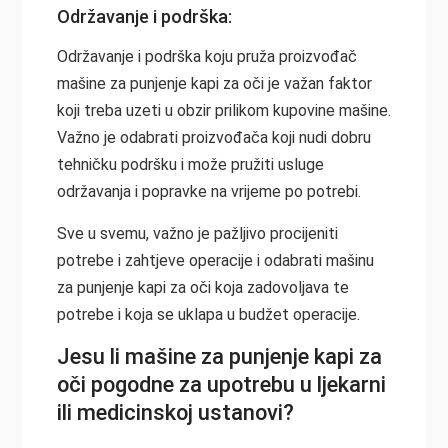
Održavanje i podrška:
Održavanje i podrška koju pruža proizvođač
mašine za punjenje kapi za oči je važan faktor
koji treba uzeti u obzir prilikom kupovine mašine.
Važno je odabrati proizvođača koji nudi dobru
tehničku podršku i može pružiti usluge
održavanja i popravke na vrijeme po potrebi.
Sve u svemu, važno je pažljivo procijeniti
potrebe i zahtjeve operacije i odabrati mašinu
za punjenje kapi za oči koja zadovoljava te
potrebe i koja se uklapa u budžet operacije.
Jesu li mašine za punjenje kapi za
oči pogodne za upotrebu u ljekarni
ili medicinskoj ustanovi?