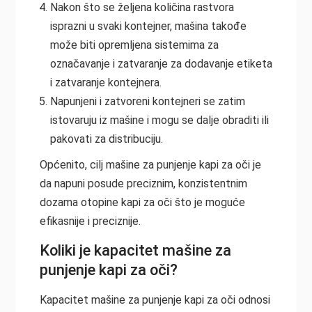
Nakon što se željena količina rastvora
isprazni u svaki kontejner, mašina takođe
može biti opremljena sistemima za
označavanje i zatvaranje za dodavanje etiketa
i zatvaranje kontejnera.
Napunjeni i zatvoreni kontejneri se zatim
istovaruju iz mašine i mogu se dalje obraditi ili
pakovati za distribuciju.
Općenito, cilj mašine za punjenje kapi za oči je
da napuni posude preciznim, konzistentnim
dozama otopine kapi za oči što je moguće
efikasnije i preciznije.
Koliki je kapacitet mašine za
punjenje kapi za oči?
Kapacitet mašine za punjenje kapi za oči odnosi