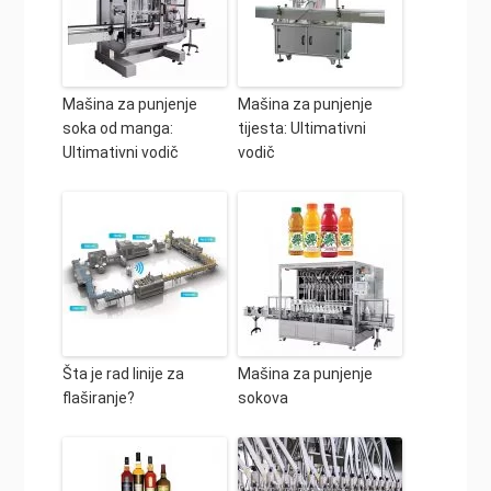
Mašina za punjenje
Mašina za punjenje
soka od manga:
tijesta: Ultimativni
Ultimativni vodič
vodič
Šta je rad linije za
Mašina za punjenje
flaširanje?
sokova