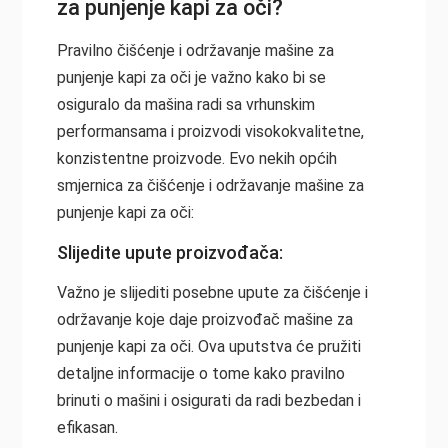
za punjenje kapi za oči?
Pravilno čišćenje i održavanje mašine za
punjenje kapi za oči je važno kako bi se
osiguralo da mašina radi sa vrhunskim
performansama i proizvodi visokokvalitetne,
konzistentne proizvode. Evo nekih općih
smjernica za čišćenje i održavanje mašine za
punjenje kapi za oči:
Slijedite upute proizvođača:
Važno je slijediti posebne upute za čišćenje i
održavanje koje daje proizvođač mašine za
punjenje kapi za oči. Ova uputstva će pružiti
detaljne informacije o tome kako pravilno
brinuti o mašini i osigurati da radi bezbedan i
efikasan.