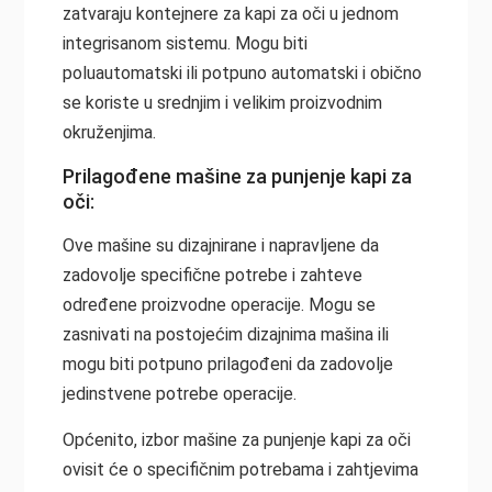
zatvaraju kontejnere za kapi za oči u jednom
integrisanom sistemu. Mogu biti
poluautomatski ili potpuno automatski i obično
se koriste u srednjim i velikim proizvodnim
okruženjima.
Prilagođene mašine za punjenje kapi za
oči:
Ove mašine su dizajnirane i napravljene da
zadovolje specifične potrebe i zahteve
određene proizvodne operacije. Mogu se
zasnivati na postojećim dizajnima mašina ili
mogu biti potpuno prilagođeni da zadovolje
jedinstvene potrebe operacije.
Općenito, izbor mašine za punjenje kapi za oči
ovisit će o specifičnim potrebama i zahtjevima