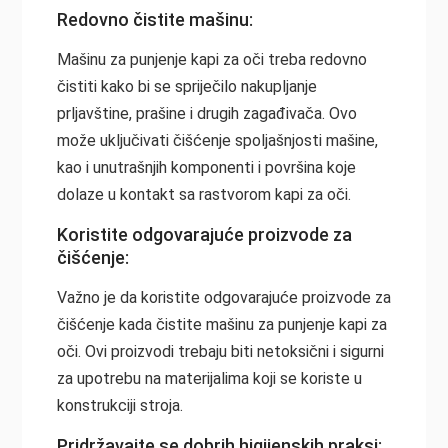
Redovno čistite mašinu:
Mašinu za punjenje kapi za oči treba redovno
čistiti kako bi se spriječilo nakupljanje
prljavštine, prašine i drugih zagađivača. Ovo
može uključivati čišćenje spoljašnjosti mašine,
kao i unutrašnjih komponenti i površina koje
dolaze u kontakt sa rastvorom kapi za oči.
Koristite odgovarajuće proizvode za
čišćenje:
Važno je da koristite odgovarajuće proizvode za
čišćenje kada čistite mašinu za punjenje kapi za
oči. Ovi proizvodi trebaju biti netoksični i sigurni
za upotrebu na materijalima koji se koriste u
konstrukciji stroja.
Pridržavajte se dobrih higijenskih praksi: