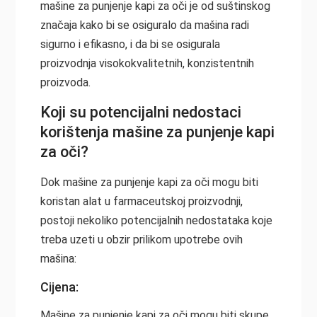
mašine za punjenje kapi za oči je od suštinskog
značaja kako bi se osiguralo da mašina radi
sigurno i efikasno, i da bi se osigurala
proizvodnja visokokvalitetnih, konzistentnih
proizvoda.
Koji su potencijalni nedostaci
korištenja mašine za punjenje kapi
za oči?
Dok mašine za punjenje kapi za oči mogu biti
koristan alat u farmaceutskoj proizvodnji,
postoji nekoliko potencijalnih nedostataka koje
treba uzeti u obzir prilikom upotrebe ovih
mašina:
Cijena:
Mašine za punjenje kapi za oči mogu biti skupe