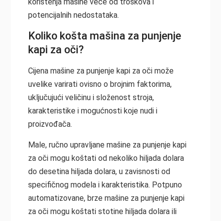
korištenja mašine veće od troškova i
potencijalnih nedostataka.
Koliko košta mašina za punjenje
kapi za oči?
Cijena mašine za punjenje kapi za oči može
uvelike varirati ovisno o brojnim faktorima,
uključujući veličinu i složenost stroja,
karakteristike i mogućnosti koje nudi i
proizvođača.
Male, ručno upravljane mašine za punjenje kapi
za oči mogu koštati od nekoliko hiljada dolara
do desetina hiljada dolara, u zavisnosti od
specifičnog modela i karakteristika. Potpuno
automatizovane, brze mašine za punjenje kapi
za oči mogu koštati stotine hiljada dolara ili