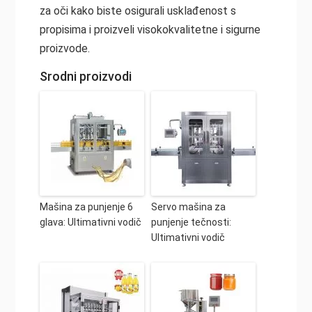
za oči kako biste osigurali usklađenost s
propisima i proizveli visokokvalitetne i sigurne
proizvode.
Srodni proizvodi
Mašina za punjenje 6
Servo mašina za
glava: Ultimativni vodič
punjenje tečnosti:
Ultimativni vodič