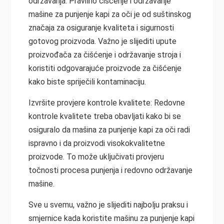
održavanja: Pravilno čišćenje i održavanje
mašine za punjenje kapi za oči je od suštinskog
značaja za osiguranje kvaliteta i sigurnosti
gotovog proizvoda. Važno je slijediti upute
proizvođača za čišćenje i održavanje stroja i
koristiti odgovarajuće proizvode za čišćenje
kako biste spriječili kontaminaciju.
Izvršite provjere kontrole kvalitete: Redovne
kontrole kvalitete treba obavljati kako bi se
osiguralo da mašina za punjenje kapi za oči radi
ispravno i da proizvodi visokokvalitetne
proizvode. To može uključivati provjeru
točnosti procesa punjenja i redovno održavanje
mašine.
Sve u svemu, važno je slijediti najbolju praksu i
smjernice kada koristite mašinu za punjenje kapi