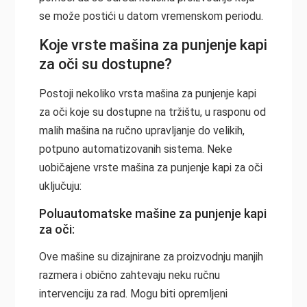
se može postići u datom vremenskom periodu.
Koje vrste mašina za punjenje kapi
za oči su dostupne?
Postoji nekoliko vrsta mašina za punjenje kapi
za oči koje su dostupne na tržištu, u rasponu od
malih mašina na ručno upravljanje do velikih,
potpuno automatizovanih sistema. Neke
uobičajene vrste mašina za punjenje kapi za oči
uključuju:
Poluautomatske mašine za punjenje kapi
za oči:
Ove mašine su dizajnirane za proizvodnju manjih
razmera i obično zahtevaju neku ručnu
intervenciju za rad. Mogu biti opremljeni