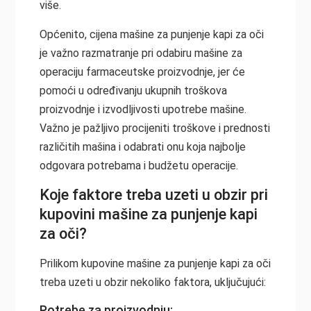
više.
Općenito, cijena mašine za punjenje kapi za oči
je važno razmatranje pri odabiru mašine za
operaciju farmaceutske proizvodnje, jer će
pomoći u određivanju ukupnih troškova
proizvodnje i izvodljivosti upotrebe mašine.
Važno je pažljivo procijeniti troškove i prednosti
različitih mašina i odabrati onu koja najbolje
odgovara potrebama i budžetu operacije.
Koje faktore treba uzeti u obzir pri
kupovini mašine za punjenje kapi
za oči?
Prilikom kupovine mašine za punjenje kapi za oči
treba uzeti u obzir nekoliko faktora, uključujući:
Potrebe za proizvodnju: