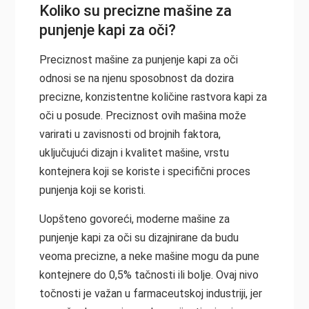
Koliko su precizne mašine za
punjenje kapi za oči?
Preciznost mašine za punjenje kapi za oči
odnosi se na njenu sposobnost da dozira
precizne, konzistentne količine rastvora kapi za
oči u posude. Preciznost ovih mašina može
varirati u zavisnosti od brojnih faktora,
uključujući dizajn i kvalitet mašine, vrstu
kontejnera koji se koriste i specifični proces
punjenja koji se koristi.
Uopšteno govoreći, moderne mašine za
punjenje kapi za oči su dizajnirane da budu
veoma precizne, a neke mašine mogu da pune
kontejnere do 0,5% tačnosti ili bolje. Ovaj nivo
točnosti je važan u farmaceutskoj industriji, jer