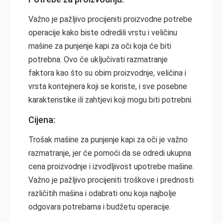
Važno je pažljivo procijeniti proizvodne potrebe
operacije kako biste odredili vrstu i veličinu
mašine za punjenje kapi za oči koja će biti
potrebna. Ovo će uključivati razmatranje
faktora kao što su obim proizvodnje, veličina i
vrsta kontejnera koji se koriste, i sve posebne
karakteristike ili zahtjevi koji mogu biti potrebni.
Cijena:
Trošak mašine za punjenje kapi za oči je važno
razmatranje, jer će pomoći da se odredi ukupna
cena proizvodnje i izvodljivost upotrebe mašine.
Važno je pažljivo procijeniti troškove i prednosti
različitih mašina i odabrati onu koja najbolje
odgovara potrebama i budžetu operacije.