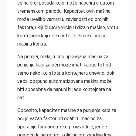
se na broj posuda koje može napuniti u datom
vremenskom periodu. Kapacitet ovih mašina
može uveliko varirati u zavisnosti od brojnih
faktora, uključujući veličinu i dizajn mašine, vrstu
kontejnera koji se koriste i brzinu kojom se
mašina koristi.
Na primjer, mala, ručno upravljana mašina za
punjenje kapi za oči može imati kapacitet od
samo nekoliko stotina kontejnera dnevno, dok
veća, potpuno automatizovana mašina može
biti sposobna da napuni hiljade kontejnera na
sat.
Općenito, kapacitet mašine za punjenje kapi za
oči je važan faktor pri odabiru mašine za
operaciju farmaceutske proizvodnje, jer će
pomoći da se odredi količina proizvodnje koja